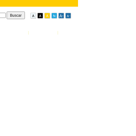
Início
|
Fale Conosco
|
MSBBS