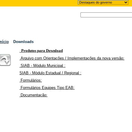
Início
Downloads
Produtos para Download
Arquivo com Orientações / Implementações da nova versão:
SIAB - Módulo Municipal :
SIAB - Módulo Estadual / Regional :
Formulários:
Formulários Equipes Tipo EAB:
Documentação: